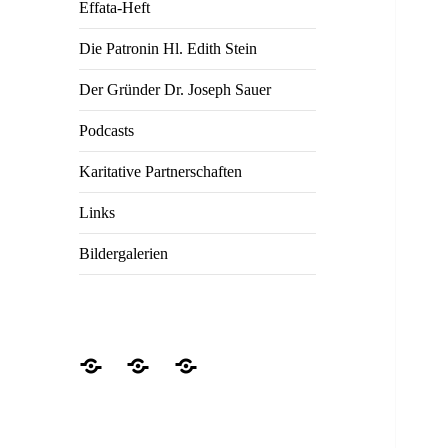
Effata-Heft
Die Patronin Hl. Edith Stein
Der Gründer Dr. Joseph Sauer
Podcasts
Karitative Partnerschaften
Links
Bildergalerien
Impressum
Datenschutzerklärung
Hilfen
für
die