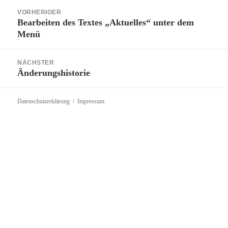
Beitragsnavigation
VORHERIGER
Bearbeiten des Textes „Aktuelles“ unter dem
Vorheriger
Menü
Beitrag:
NÄCHSTER
Änderungshistorie
Nächster
Beitrag:
Datenschutzerklärung
Impressum