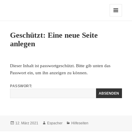
Sasbacher Koinonia
MENÜ
UND
WIDGETS
Geschützt: Eine neue Seite
anlegen
Dieser Inhalt ist passwortgeschützt. Bitte gib unten das
Passwort ein, um ihn anzeigen zu können.
PASSWORT:
Veröffentlicht
Autor
Kategorien
12. März 2021
Espacher
Hilfeseiten
am